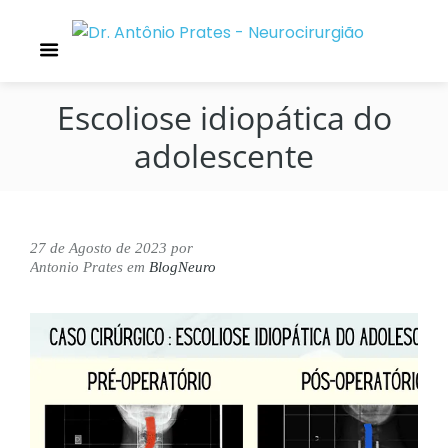
Escoliose idiopática do
adolescente
27 de Agosto de 2023
por
Antonio Prates
em
BlogNeuro