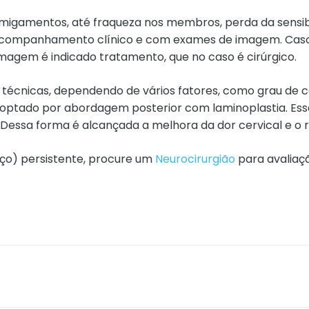
ormigamentos, até fraqueza nos membros, perda da sensibi
 o acompanhamento clínico e com exames de imagem. Caso
magem é indicado tratamento, que no caso é cirúrgico.
s técnicas, dependendo de vários fatores, como grau de 
foi optado por abordagem posterior com laminoplastia. 
Dessa forma é alcançada a melhora da dor cervical e o 
oço) persistente, procure um
Neurocirurgião
para avaliaç