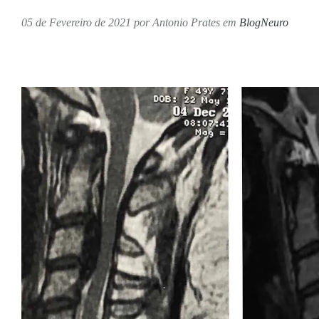
05 de Fevereiro de 2021
por
Antonio Prates
em
BlogNeuro