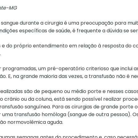
onte-MG
 sangue durante a cirurgia é uma preocupação para muito
ções específicas de saúde, é frequente a dúvida se será
s e do próprio entendimento em relação à resposta do co
.
ser programadas, um pré-operatório criterioso que incl
ão. E, na grande maioria das vezes, a transfusão não é ne
o realizadas são de pequeno ou médio porte e nesses cas
o crânio ou da coluna, está sendo possível realizar pr
transfusão sanguínea. Para as cirurgias de grande port
 uma transfusão homóloga (sangue de outra pessoa). Os 
uição normovolêmica aguda.
gumas semanas antes do procedimento e, caso necessário,