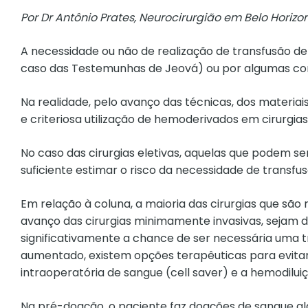
Por Dr Antônio Prates, Neurocirurgião em Belo Horiz
A necessidade ou não de realização de transfusão de
caso das Testemunhas de Jeová) ou por algumas condi
Na realidade, pelo avanço das técnicas, dos materiai
e criteriosa utilização de hemoderivados em cirurgias
No caso das cirurgias eletivas, aquelas que podem 
suficiente estimar o risco da necessidade de transfus
Em relação à coluna, a maioria das cirurgias que sã
avanço das cirurgias minimamente invasivas, sejam d
significativamente a chance de ser necessária uma 
aumentado, existem opções terapêuticas para evitar
intraoperatória de sangue (cell saver) e a hemodil
Na pré-doação, o paciente faz doações de sangue al